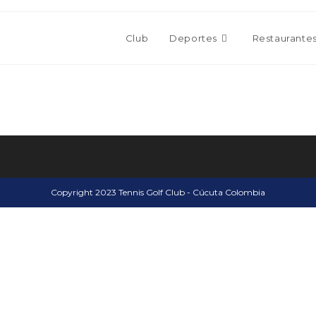
Club
Deportes
Restaurante
Copyright 2023 Tennis Golf Club - Cúcuta Colombia