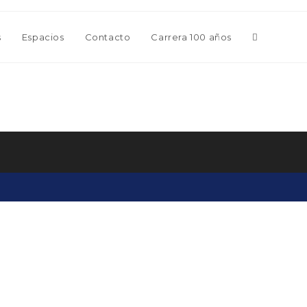
Alternar
s
Espacios
Contacto
Carrera 100 años
búsqueda
de
la
web