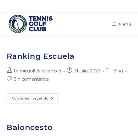
Saltar
al
contenido
Menú
Ranking Escuela
Autor
Publicación
Categoría
tennisgolfclub.com.co
31 julio, 2023
Blog
de
de
de
Comentarios
Sin comentarios
la
la
la
de
entrada:
entrada:
entrada:
la
entrada:
Ranking
Continuar Leyendo
Escuela
Baloncesto