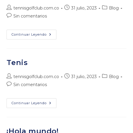
Autor
Publicación
Categoría
tennisgolfclub.com.co
31 julio, 2023
Blog
de
de
de
Comentarios
Sin comentarios
la
la
la
de
entrada:
entrada:
entrada:
la
entrada:
Torneos
Continuar Leyendo
Nacionales
Tenis
Autor
Publicación
Categoría
tennisgolfclub.com.co
31 julio, 2023
Blog
de
de
de
Comentarios
Sin comentarios
la
la
la
de
entrada:
entrada:
entrada:
la
entrada:
Tenis
Continuar Leyendo
¡Hola mundo!