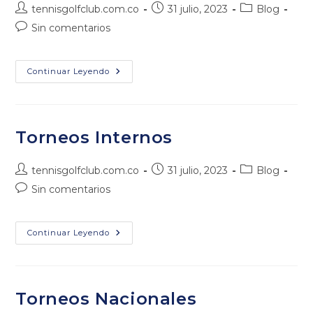
Autor
Publicación
Categoría
tennisgolfclub.com.co
31 julio, 2023
Blog
de
de
de
Comentarios
Sin comentarios
la
la
la
de
entrada:
entrada:
entrada:
la
entrada:
Baloncesto
Continuar Leyendo
Torneos Internos
Autor
Publicación
Categoría
tennisgolfclub.com.co
31 julio, 2023
Blog
de
de
de
Comentarios
Sin comentarios
la
la
la
de
entrada:
entrada:
entrada:
la
entrada:
Torneos
Continuar Leyendo
Internos
Torneos Nacionales