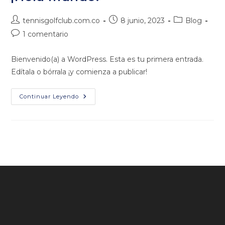
Autor
Publicación
Categoría
tennisgolfclub.com.co
8 junio, 2023
Blog
de
de
de
Comentarios
1 comentario
la
la
la
de
entrada:
entrada:
entrada:
la
Bienvenido(a) a WordPress. Esta es tu primera entrada.
entrada:
Edítala o bórrala ¡y comienza a publicar!
¡Hola
Continuar Leyendo
Mundo!