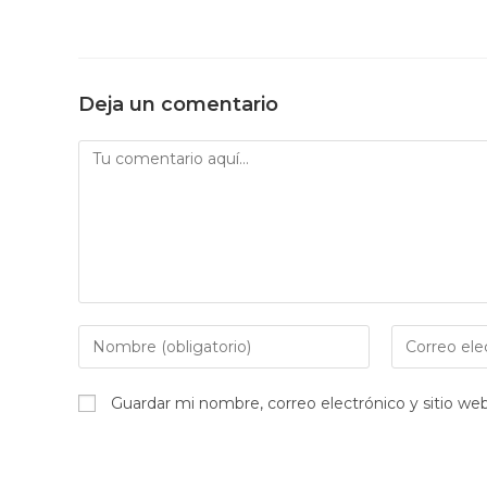
Deja un comentario
Comentario
Introduce
Introduce
tu
tu
nombre
dirección
Guardar mi nombre, correo electrónico y sitio w
o
de
nombre
correo
de
electrónico