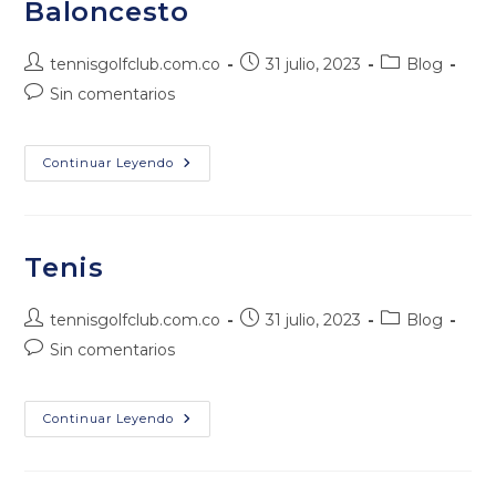
Baloncesto
Autor
Publicación
Categoría
tennisgolfclub.com.co
31 julio, 2023
Blog
de
de
de
Comentarios
Sin comentarios
la
la
la
de
entrada:
entrada:
entrada:
la
entrada:
Baloncesto
Continuar Leyendo
Tenis
Autor
Publicación
Categoría
tennisgolfclub.com.co
31 julio, 2023
Blog
de
de
de
Comentarios
Sin comentarios
la
la
la
de
entrada:
entrada:
entrada:
la
entrada:
Tenis
Continuar Leyendo