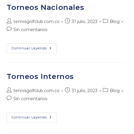
Torneos Nacionales
Autor
Publicación
Categoría
tennisgolfclub.com.co
31 julio, 2023
Blog
de
de
de
Comentarios
Sin comentarios
la
la
la
de
entrada:
entrada:
entrada:
la
entrada:
Torneos
Continuar Leyendo
Nacionales
Torneos Internos
Autor
Publicación
Categoría
tennisgolfclub.com.co
31 julio, 2023
Blog
de
de
de
Comentarios
Sin comentarios
la
la
la
de
entrada:
entrada:
entrada:
la
entrada:
Torneos
Continuar Leyendo
Internos