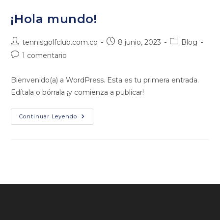
¡Hola mundo!
Autor
Publicación
Categoría
tennisgolfclub.com.co
8 junio, 2023
Blog
de
de
de
Comentarios
1 comentario
la
la
la
de
entrada:
entrada:
entrada:
la
Bienvenido(a) a WordPress. Esta es tu primera entrada.
entrada:
Edítala o bórrala ¡y comienza a publicar!
¡Hola
Continuar Leyendo
Mundo!