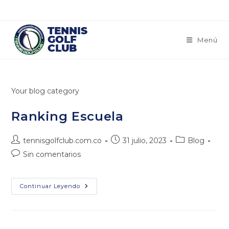
Saltar
al
contenido
Menú
Your blog category
Ranking Escuela
Autor
Publicación
Categoría
tennisgolfclub.com.co
31 julio, 2023
Blog
de
de
de
Comentarios
Sin comentarios
la
la
la
de
entrada:
entrada:
entrada:
la
entrada:
Ranking
Continuar Leyendo
Escuela